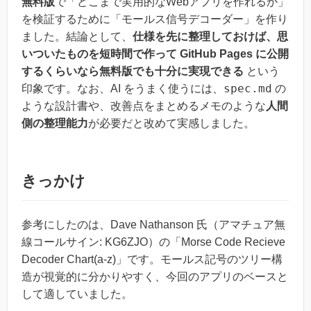
無料版
で「どこまで実用的なWebアプリを作れるか」
を検証するために「モールス信号デコーダー」を作り
ました。結論として、
仕様を先に整理しておけば、思
いついたものを短時間で作って GitHub Pages に公開
するくらいなら無料版でも十分に実現できる
という
spec.md
印象です。なお、AI をうまく使うには、
の
ような設計書や、改善点をまとめるメモのような
人間
側の整理能力
が必要だと改めて実感しました。
きっかけ
参考にしたのは、Dave Nathanson 氏（アマチュア無
線コールサイン: KG6ZJO）の「Morse Code Recieve
Decoder Chart(a-z)」です。モールス記号のツリー構
造が視覚的に分かりやすく、今回のアプリのベースと
して適していました。