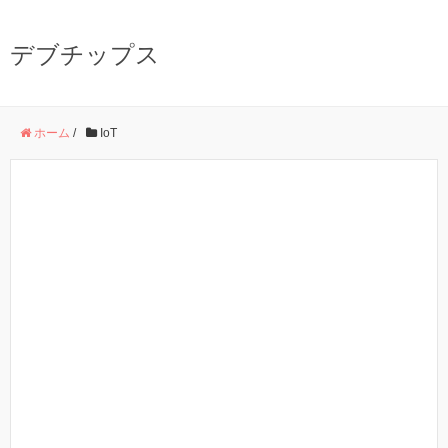
デブチップス
ホーム
/
IoT