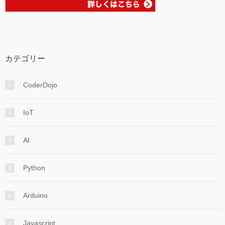
カテゴリー
CoderDojo
IoT
AI
Python
Arduino
Javascript