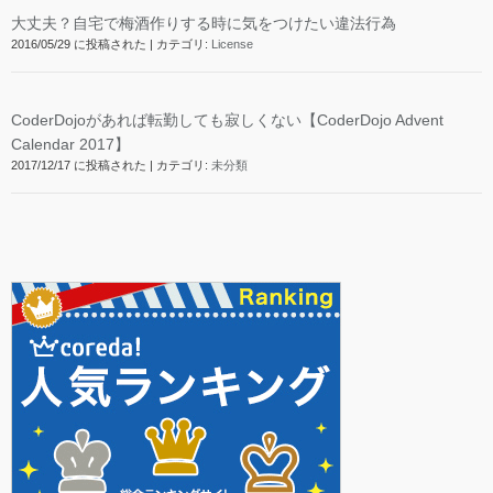
大丈夫？自宅で梅酒作りする時に気をつけたい違法行為
2016/05/29 に投稿された
|
カテゴリ:
License
CoderDojoがあれば転勤しても寂しくない【CoderDojo Advent
Calendar 2017】
2017/12/17 に投稿された
|
カテゴリ:
未分類